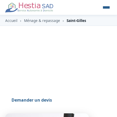
Accueil
›
Ménage & repassage
›
Saint-Gilles
Ménage & repassage à Saint-
Gilles-les-Bains
Station balnéaire de Saint-Paul, Saint-Gilles-les-
Bains : HESTIA propose un ménage et repassage
rapide et fiable, idéal aussi pour l’entretien des
locations saisonnières.
Demander un devis
0262 800 700