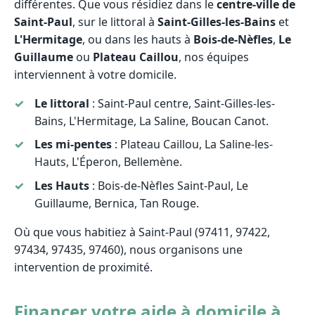
différentes. Que vous résidiez dans le
centre-ville de
Saint-Paul
, sur le littoral à
Saint-Gilles-les-Bains
et
L'Hermitage
, ou dans les hauts à
Bois-de-Nèfles
,
Le
Guillaume
ou
Plateau Caillou
, nos équipes
interviennent à votre domicile.
Le littoral
: Saint-Paul centre, Saint-Gilles-les-
Bains, L'Hermitage, La Saline, Boucan Canot.
Les mi-pentes
: Plateau Caillou, La Saline-les-
Hauts, L'Éperon, Bellemène.
Les Hauts
: Bois-de-Nèfles Saint-Paul, Le
Guillaume, Bernica, Tan Rouge.
Où que vous habitiez à Saint-Paul (97411, 97422,
97434, 97435, 97460), nous organisons une
intervention de proximité.
Financer votre aide à domicile à