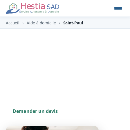
Accueil
›
Aide à domicile
›
Saint-Paul
Aide à domicile à Saint-Paul
(974)
À Saint-Paul (974), HESTIA offre un
accompagnement humain et réactif pour bien
vivre chez soi, du littoral aux hauts de la
commune.
Demander un devis
0262 800 700