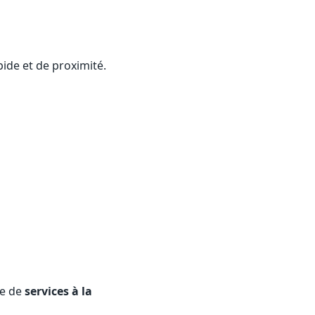
ide et de proximité.
se de
services à la