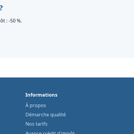
?
t : ‑50 %.
Informations
À propos
Démarche qualité
Nos tarifs
Avance crédit d'impôt