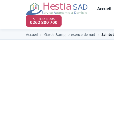
Accueil
APPELEZ-NOUS
0262 800 700
Accueil
›
Garde &amp; présence de nuit
›
Sainte
Garde & présence
Sainte-Suzanne (
À Sainte-Suzanne (97441), commune du No
et la cascade Niagara, HESTIA y propose