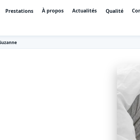
À propos
Actualités
Con
Prestations
Qualité
-Suzanne
 de nuit à
97441)
rd-Est, célèbre pour son phare
 une garde ou une présence de