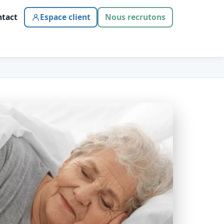
tact
Espace client
Nous recrutons