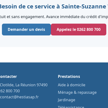
Besoin de ce service à Sainte-Suzanne 
tuit et sans engagement. Avance immédiate du crédit d'impô
Demander un devis
Appelez le 0262 800 700
ontacter
Prestations
-Clotilde, La Réunion 97490
Aide à domicile
262 800 700
Ménage & repassage
contact@hestiasap.fr
Jardinage
Téléassistance