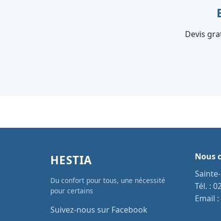
Devis gra
Nous c
HESTIA
Sainte
Du confort pour tous, une nécessité
Tél. :
0
pour certains
Email :
Suivez-nous sur Facebook