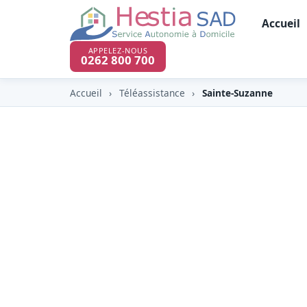
Accueil
APPELEZ-NOUS
0262 800 700
Accueil
›
Téléassistance
›
Sainte-Suzanne
Téléassistance &
chute à Sainte-S
À Sainte-Suzanne (97441), commune du No
et la cascade Niagara, HESTIA y propose 