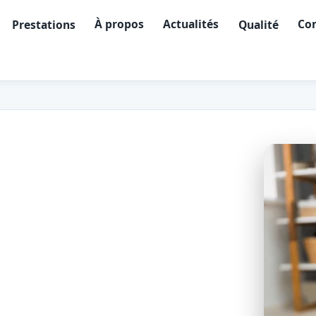
À propos
Actualités
Con
Prestations
Qualité
 détecteur de
uzanne (97441)
rd-Est, célèbre pour son phare
une téléassistance avec détection