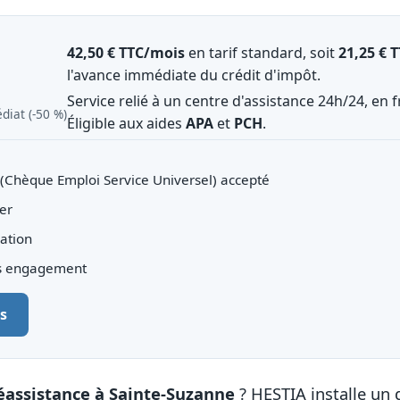
42,50 € TTC/mois
en tarif standard, soit
21,25 € 
l'avance immédiate du crédit d'impôt.
Service relié à un centre d'assistance 24h/24, en f
diat (‑50 %)
Éligible aux aides
APA
et
PCH
.
(Chèque Emploi Service Universel) accepté
er
iation
ns engagement
s
éassistance à Sainte-Suzanne
? HESTIA installe un d