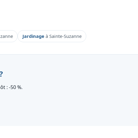
uzanne
Jardinage
à Sainte-Suzanne
?
t : ‑50 %.