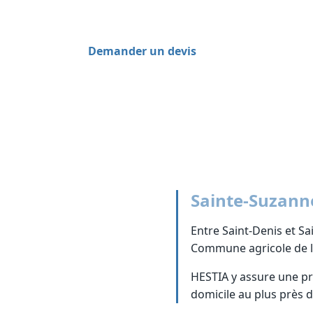
de chute, 24h/24, éligible au crédit d'imp
Demander un devis
0262 800 700
Sainte-Suzanne
Entre Saint-Denis et Sa
Commune agricole de la 
HESTIA y assure une p
domicile au plus près d