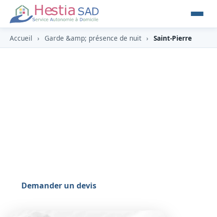
Accueil
›
Garde &amp; présence de nuit
›
Saint-Pierre
Garde & présence de nuit à
Saint-Pierre (97410)
À Saint-Pierre (97410), capitale du Sud et
deuxième ville de l'île, de Terre-Sainte à la
Ravine des Cabris, HESTIA y propose une garde
ou une présence de nuit rassurante à domicile.
Demander un devis
0262 800 700