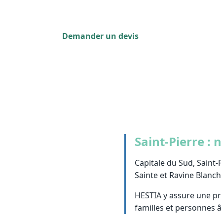
verts — tonte, taille, débroussaillage — él
Demander un devis
0262 800 700
Saint-Pierre :
Capitale du Sud, Saint-
Sainte et Ravine Blanc
HESTIA y assure une pr
familles et personnes â