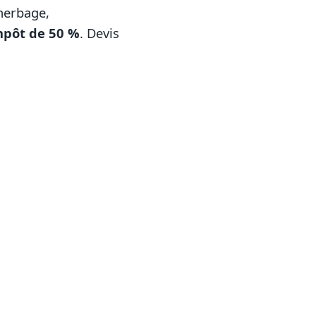
sherbage,
mpôt de 50 %
. Devis