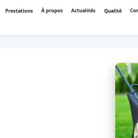
À propos
Actualités
Con
Prestations
Qualité
tien extérieur
410)
deuxième ville de l'île, de Terre-
ropose l'entretien de vos espaces