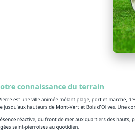
igible au crédit d'impôt (‑50 %).
 notre connaissance du terrain
Pierre est une ville animée mêlant plage, port et marché, de
he jusqu'aux hauteurs de Mont-Vert et Bois d'Olives. Une c
ésence réactive, du front de mer aux quartiers des hauts
gées saint-pierroises au quotidien.