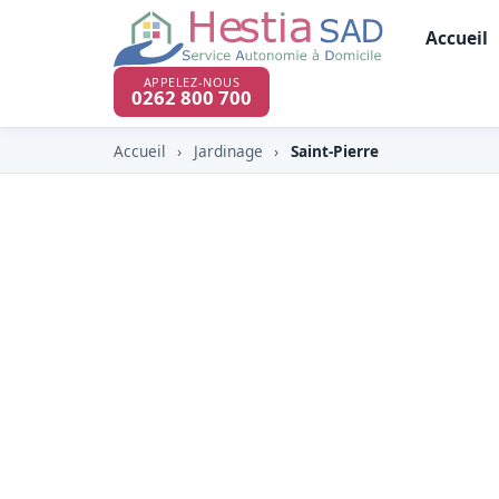
Accueil
APPELEZ-NOUS
0262 800 700
Accueil
›
Jardinage
›
Saint-Pierre
Jardinage & entre
à Saint-Pierre (97
À Saint-Pierre (97410), capitale du Sud et 
Sainte à la Ravine des Cabris, HESTIA y p