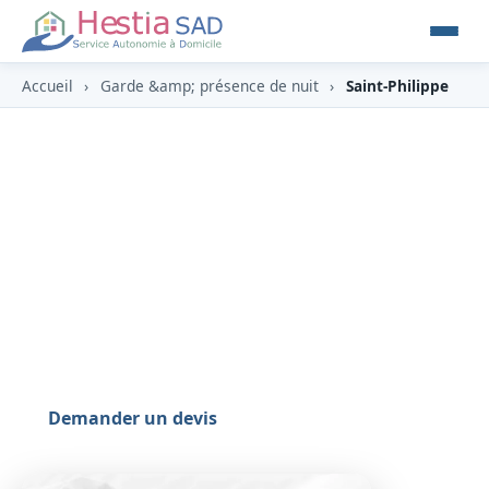
Accueil
›
Garde &amp; présence de nuit
›
Saint-Philippe
Garde & présence de nuit à
Saint-Philippe (97442)
À Saint-Philippe (97442), commune volcanique
du Sud-Est, terre de lave et de vanille, HESTIA y
propose une garde ou une présence de nuit
rassurante à domicile.
Demander un devis
0262 800 700