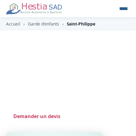
Accueil
›
Garde d'enfants
›
Saint-Philippe
Garde d'enfants à Saint-
Philippe (97442)
À Saint-Philippe (97442), commune volcanique
du Sud-Est, terre de lave et de vanille, HESTIA y
propose une garde d'enfants à domicile en toute
confiance, éligible au crédit d'impôt (‑50 %).
Demander un devis
0262 800 700