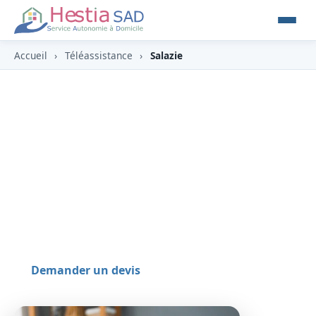
Accueil
›
Téléassistance
›
Salazie
Téléassistance & détecteur de
chute à Salazie (97433)
À Salazie (97433), cirque verdoyant aux mille
cascades, avec le village de Hell-Bourg, HESTIA y
propose une téléassistance avec détection de
chute, 24h/24, éligible au crédit d'impôt.
Demander un devis
0262 800 700