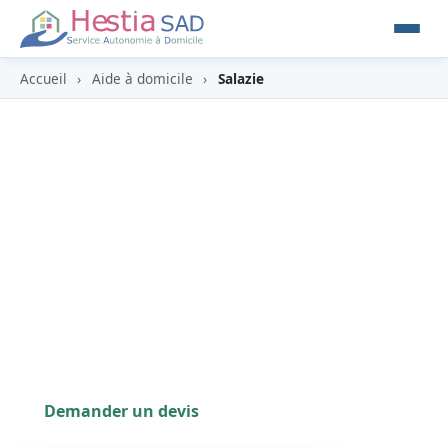
Accueil
›
Aide à domicile
›
Salazie
Aide à domicile à Salazie
(97433)
À Salazie (97433), cirque verdoyant aux mille
cascades, avec le village de Hell-Bourg, HESTIA y
propose un accompagnement des personnes
âgées et en situation de handicap (APA, PCH,
crédit d'impôt ‑50 %).
Demander un devis
0262 800 700