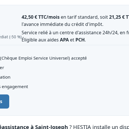
42,50 € TTC/mois
en tarif standard, soit
21,25 € 
l'avance immédiate du crédit d'impôt.
Service relié à un centre d'assistance 24h/24, en f
diat (‑50 %)
Éligible aux aides
APA
et
PCH
.
(Chèque Emploi Service Universel) accepté
er
iation
ns engagement
s
éassistance à Saint-Joseph
? HESTIA installe un disp