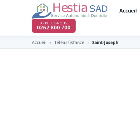
Accueil
APPELEZ-NOUS
0262 800 700
Accueil
›
Téléassistance
›
Saint-Joseph
Téléassistance &
chute à Saint-Jos
À Saint-Joseph (97480), commune la plus m
sauvage, HESTIA y propose une téléassist