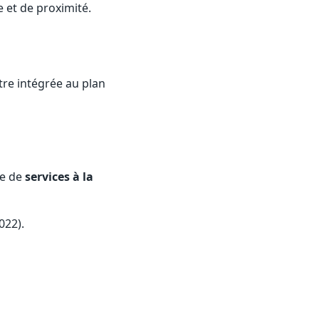
 et de proximité.
être intégrée au plan
se de
services à la
022).