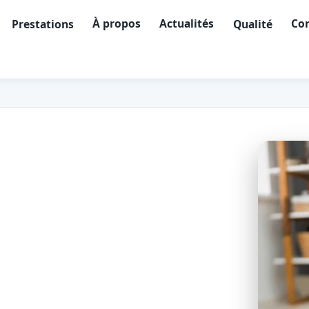
À propos
Actualités
Con
Prestations
Qualité
 détecteur de
eph (97480)
éridionale de l'île, dans le Sud
ance avec détection de chute,