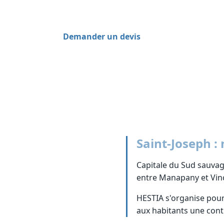
24h/24, éligible au crédit d'impôt.
Demander un devis
0262 800 700
Saint-Joseph :
Capitale du Sud sauvag
entre Manapany et Vinc
HESTIA s'organise pour 
aux habitants une conti