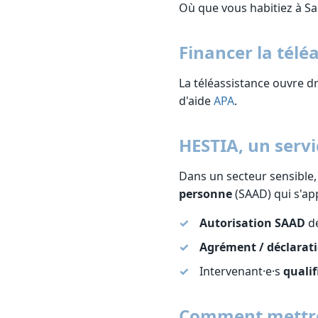
Où que vous habitiez à Sa
Financer la télé
La téléassistance ouvre d
d'aide
APA
.
HESTIA, un servi
Dans un secteur sensible,
personne
(SAAD) qui s'app
Autorisation SAAD
dé
Agrément / déclarati
Intervenant·e·s
qualif
Comment mettre 