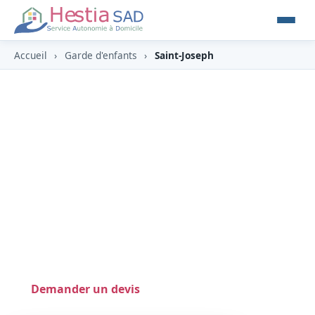
Accueil
›
Garde d'enfants
›
Saint-Joseph
Garde d'enfants à Saint-
Joseph (97480)
À Saint-Joseph (97480), commune la plus
méridionale de l'île, dans le Sud sauvage,
HESTIA y propose une garde d'enfants à
domicile en toute confiance, éligible au crédit
d'impôt (‑50 %).
Demander un devis
0262 800 700