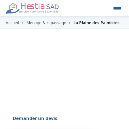
Accueil
›
Ménage & repassage
›
La Plaine-des-Palmistes
Ménage & repassage à La
Plaine-des-Palmistes (97431)
À La Plaine-des-Palmistes (97431), commune
verdoyante des Hauts de l'Est, porte d'entrée du
volcan, HESTIA y propose un service de ménage
et de repassage soigné, éligible au crédit
d'impôt (‑50 %).
Demander un devis
0262 800 700