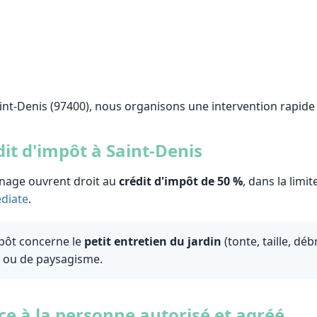
int-Denis (97400), nous organisons une intervention rapide 
dit d'impôt à Saint-Denis
dinage ouvrent droit au
crédit d'impôt de 50 %
, dans la limi
diate
.
mpôt concerne le
petit entretien du jardin
(tonte, taille, déb
e ou de paysagisme.
ce à la personne autorisé et agréé