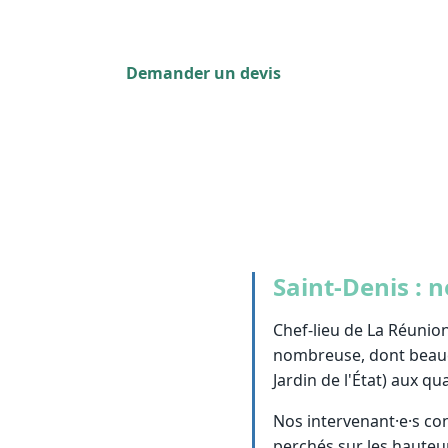
débroussaillage — éligible au crédit d'imp
Demander un devis
0262 800 700
Saint-Denis : 
Chef-lieu de La Réunio
nombreuse, dont beauco
Jardin de l'État) aux q
Nos intervenant·e·s con
perchés sur les hauteur