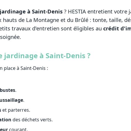
jardinage à Saint-Denis
? HESTIA entretient votre j
x hauts de La Montagne et du Brûlé : tonte, taille, d
tits travaux d'entretien sont éligibles au
crédit d'i
 soignée.
 jardinage à Saint-Denis ?
 place à Saint-Denis :
rbustes
.
ussaillage
.
s
et parterres.
ation
des déchets verts.
ieur
courant.