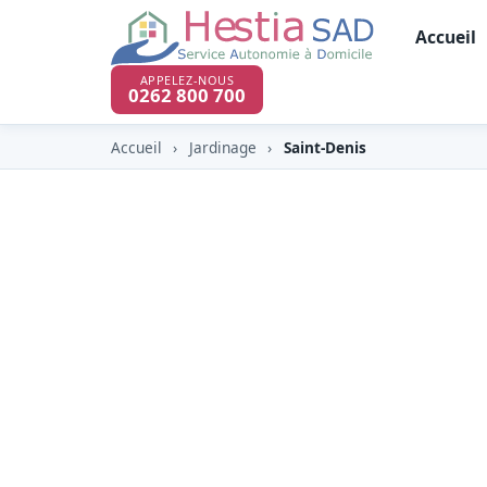
Accueil
APPELEZ-NOUS
0262 800 700
Accueil
›
Jardinage
›
Saint-Denis
Jardinage & entre
à Saint-Denis (97
À Saint-Denis (97400), chef-lieu de La Réu
HESTIA y propose l'entretien de vos espace