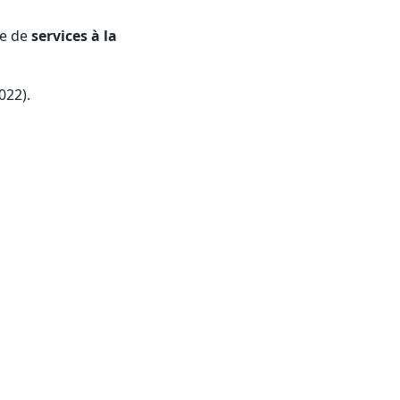
se de
services à la
022).