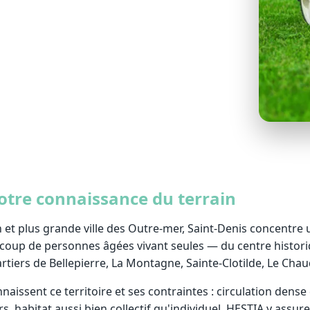
ôt (‑50 %).
notre connaissance du terrain
n et plus grande ville des Outre-mer, Saint-Denis concentre
up de personnes âgées vivant seules — du centre historiqu
uartiers de Bellepierre, La Montagne, Sainte-Clotilde, Le Cha
naissent ce territoire et ses contraintes : circulation dense
s, habitat aussi bien collectif qu'individuel. HESTIA y assur