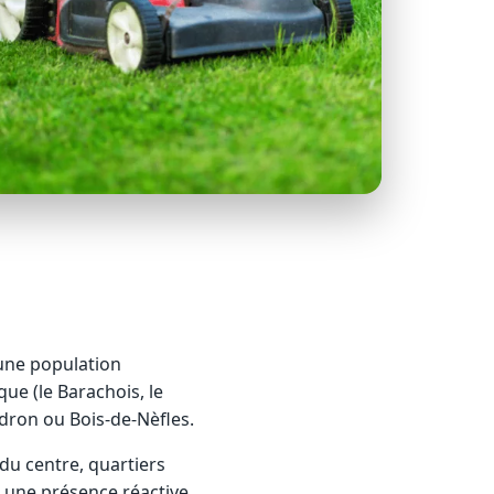
 une population
e (le Barachois, le
udron ou Bois-de-Nèfles.
 du centre, quartiers
e une présence réactive,