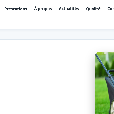
À propos
Actualités
Con
Prestations
Qualité
tien extérieur
400)
nion, du Barachois à Bellepierre,
s verts — tonte, taille,