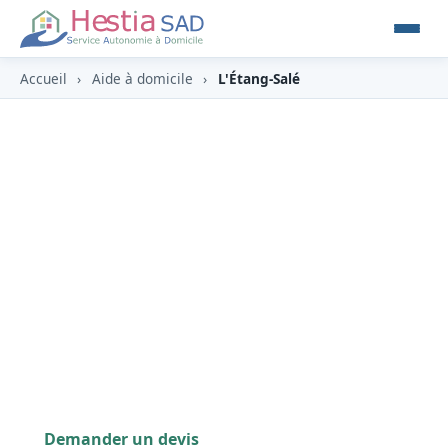
Accueil
›
Aide à domicile
›
L'Étang-Salé
Aide à domicile à L'Étang-Salé
(97427)
À L'Étang-Salé (97427), station balnéaire de
l'Ouest connue pour sa plage de sable noir et sa
forêt domaniale, HESTIA y propose un
accompagnement des personnes âgées et en
situation de handicap (APA, PCH, crédit d'impôt
‑50 %).
Demander un devis
0262 800 700